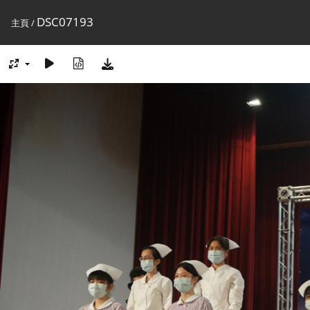
DSC07193
主頁
/