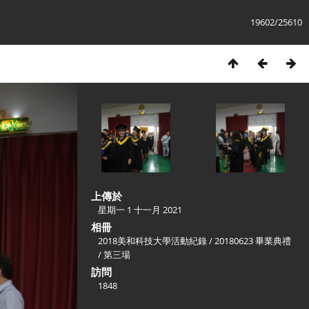
19602/25610
上傳於
星期一 1 十一月 2021
相冊
2018美和科技大學活動紀錄
/
20180623 畢業典禮
/
第三場
訪問
1848