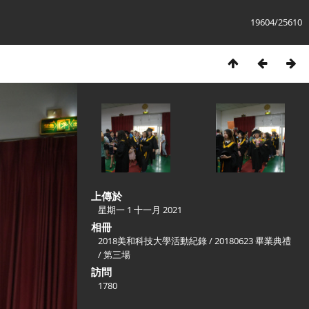
19604/25610
上傳於
星期一 1 十一月 2021
相冊
2018美和科技大學活動紀錄
/
20180623 畢業典禮
/
第三場
訪問
1780