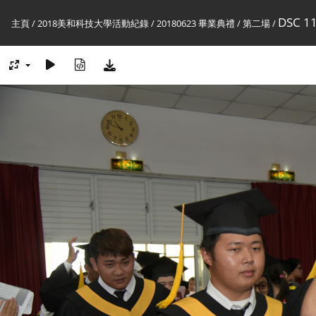
DSC 1
主頁
/
2018美和科技大學活動紀錄
/
20180623 畢業典禮
/
第二場
/