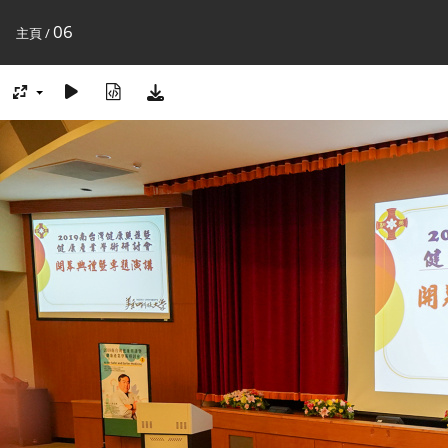
06
主頁
/