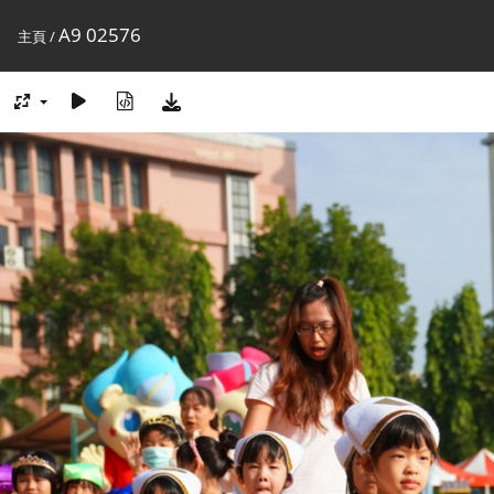
A9 02576
主頁
/