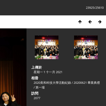
23925/25610
上傳於
星期一 1 十一月 2021
相冊
2020美和科技大學活動紀錄
/
20200621 畢業典禮
/
第一場
訪問
2077