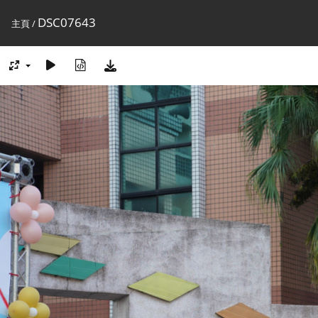
DSC07643
主頁
/