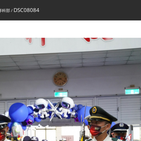
DSC08084
專科部
/