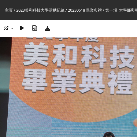
主頁
/
2023美和科技大學活動紀錄
/
20230618 畢業典禮
/
第一場_大學部與