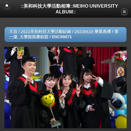
::美和科技大學活動相簿::MEIHO UNIVERSITY
ALBUM::
主頁
/
2023美和科技大學活動紀錄
/
20230618 畢業典禮
/
第
一場_大學部與專科部
/
DSC09071