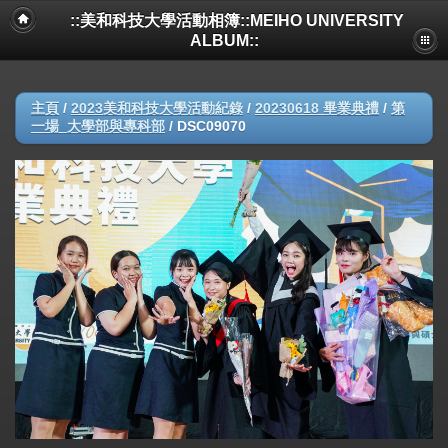
::美和科技大學活動相簿::MEIHO UNIVERSITY
ALBUM::
主頁
/
2023美和科技大學活動紀錄
/
20230618 畢業典禮
/
第
一場_大學部與專科部
/
DSC09070