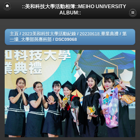
::美和科技大學活動相簿::MEIHO UNIVERSITY
ALBUM::
主頁
/
2023美和科技大學活動紀錄
/
20230618 畢業典禮
/
第
一場_大學部與專科部
/
DSC09068