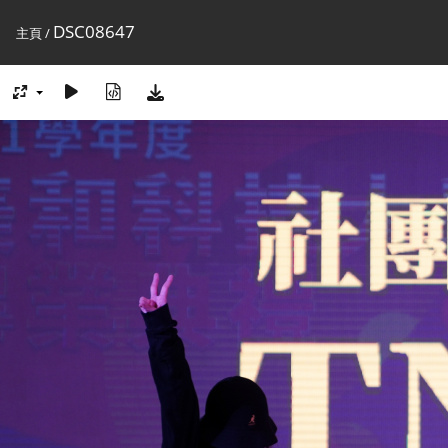
DSC08647
主頁
/