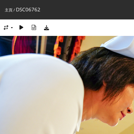
DSC06762
主頁
/