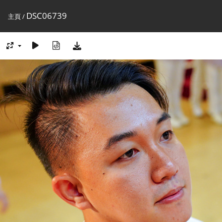
DSC06739
主頁
/