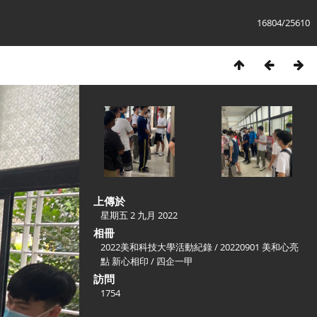
16804/25610
上傳於
星期五 2 九月 2022
相冊
2022美和科技大學活動紀錄
/
20220901 美和心亮
點 新心相印
/
四企一甲
訪問
1754