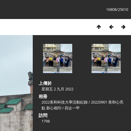
16808/25610
上傳於
星期五 2 九月 2022
相冊
2022美和科技大學活動紀錄
/
20220901 美和心亮
點 新心相印
/
四企一甲
訪問
1798