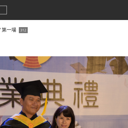
/
第一場
312