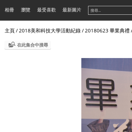
相冊
瀏覽
最受喜歡
最新圖片
主頁
/
2018美和科技大學活動紀錄
/
20180623 畢業典禮
在此集合中搜尋