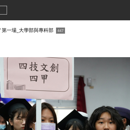
/
第一場_大學部與專科部
447