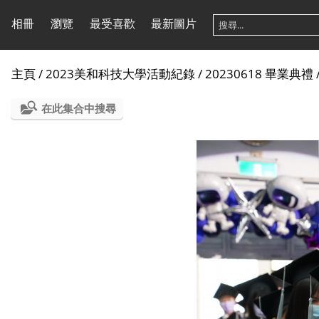
相冊
瀏覽
最受喜歡
最新圖片
主頁
/
2023美和科技大學活動紀錄
/
20230618 畢業典禮
在此集合中搜尋