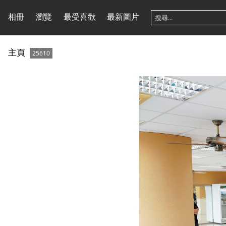
相冊
瀏覽
最受喜歡
最新圖片
主頁
25610